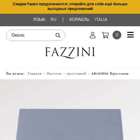
Скидки Fazzini продолжаются: откройте для себя ещё больше
выгодных предложений
ЯЗЫК:
RU
КОРАБЛЬ:
ITALIA
0
Вы вошли:
Главная
Постель
простыней
ARIANNA Простыня