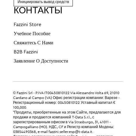
Инициировать вывод средств
КОНТАКТЫ
Fazzini Store
Учебное Пособие
Свяжитесь С Нами
B2B Fazzini
Заявление О Доступности
© Fazzini Srl - P.IVA IT00450810122 Via Alessandro Volta 69, 21010
Cardano al Campo (VA) Офис регистрации компании: Варезе -
Регистрационный номер: 00450810122 Уставный капитал €
100,000.
"Продукты, приобретенные на этом Сайте, предлагаются для
продажи и продаются компанией T-Data S.r.l., с
зарегистрированным офисом в Via Strasburgo, 31, 41011 -
Campogalliano (MO). НДС, CF и Регистр компаний Модены:
03854490368, e-mail fazzini.seller.esp@t-data.it.