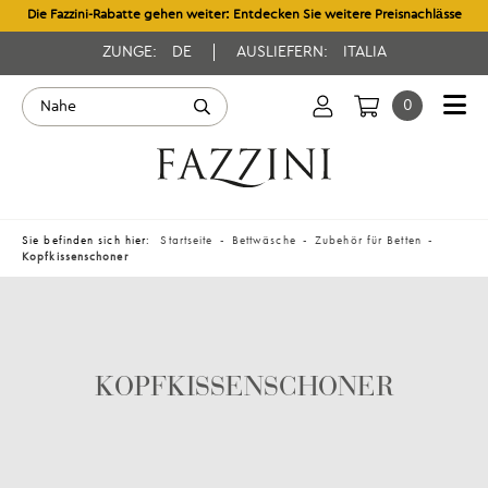
Die Fazzini-Rabatte gehen weiter: Entdecken Sie weitere Preisnachlässe
ZUNGE:
DE
AUSLIEFERN:
ITALIA
0
Sie befinden sich hier:
Startseite
Bettwäsche
Zubehör für Betten
Kopfkissenschoner
KOPFKISSENSCHONER