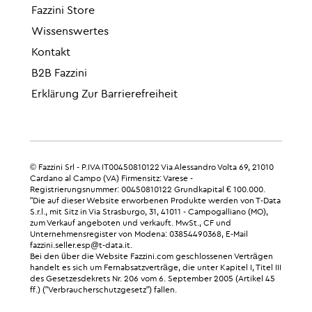
Fazzini Store
Wissenswertes
Kontakt
B2B Fazzini
Erklärung Zur Barrierefreiheit
© Fazzini Srl - P.IVA IT00450810122 Via Alessandro Volta 69, 21010
Cardano al Campo (VA) Firmensitz: Varese -
Registrierungsnummer: 00450810122 Grundkapital € 100.000.
"Die auf dieser Website erworbenen Produkte werden von T-Data
S.r.l., mit Sitz in Via Strasburgo, 31, 41011 - Campogalliano (MO),
zum Verkauf angeboten und verkauft. MwSt., CF und
Unternehmensregister von Modena: 03854490368, E-Mail
fazzini.seller.esp@t-data.it.
Bei den über die Website Fazzini.com geschlossenen Verträgen
handelt es sich um Fernabsatzverträge, die unter Kapitel I, Titel III
des Gesetzesdekrets Nr. 206 vom 6. September 2005 (Artikel 45
ff.) ("Verbraucherschutzgesetz") fallen.