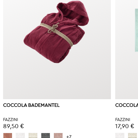
COCCOLA BADEMANTEL
COCCOLA
FAZZINI
FAZZINI
89,50 €
17,90 €
+7