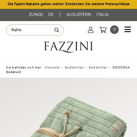
Die Fazzini-Rabatte gehen weiter: Entdecken Sie weitere Preisnachlässe
ZUNGE:
DE
AUSLIEFERN:
ITALIA
0
Sie befinden sich hier:
Startseite
Badtextilien
Badetücher
COCCOLA
Badetuch