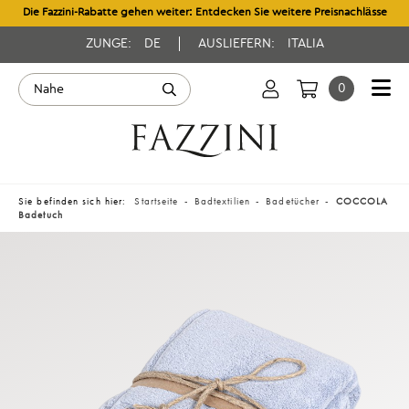
Die Fazzini-Rabatte gehen weiter: Entdecken Sie weitere Preisnachlässe
ZUNGE:
DE
AUSLIEFERN:
ITALIA
0
Sie befinden sich hier:
Startseite
Badtextilien
Badetücher
COCCOLA
Badetuch