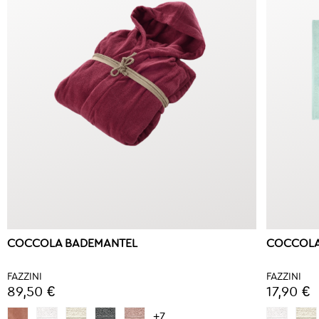
COCCOLA BADEMANTEL
COCCOLA
FAZZINI
FAZZINI
89,50 €
17,90 €
+7