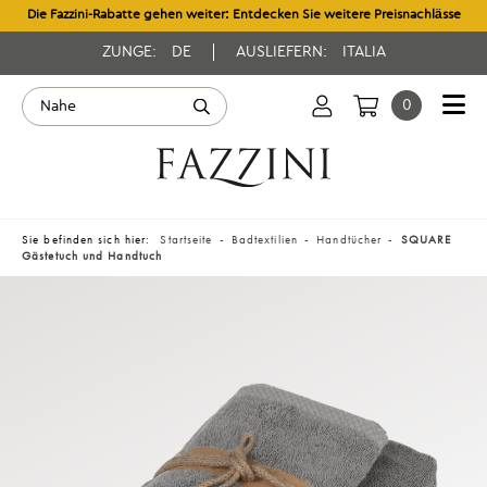
Die Fazzini-Rabatte gehen weiter: Entdecken Sie weitere Preisnachlässe
ZUNGE:
DE
AUSLIEFERN:
ITALIA
0
Sie befinden sich hier:
Startseite
Badtextilien
Handtücher
SQUARE
Gästetuch und Handtuch