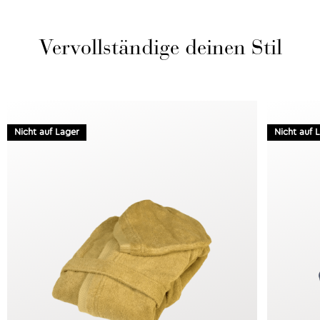
Vervollständige deinen Stil
Nicht auf Lager
Nicht auf 