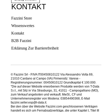
KONTAKT
Fazzini Store
Wissenswertes
Kontakt
B2B Fazzini
Erklärung Zur Barrierefreiheit
© Fazzini Srl - P.IVA IT00450810122 Via Alessandro Volta 69,
21010 Cardano al Campo (VA) Firmensitz: Varese -
Registrierungsnummer: 00450810122 Grundkapital € 100.000.
"Die auf dieser Website erworbenen Produkte werden von T-Data
S.r.l., mit Sitz in Via Strasburgo, 31, 41011 - Campogalliano (MO),
zum Verkauf angeboten und verkauft. MwSt., CF und
Unternehmensregister von Modena: 03854490368, E-Mail
fazzini.seller.esp@t-data.it.
Bei den über die Website Fazzini.com geschlossenen Verträgen
handelt es sich um Fernabsatzverträge, die unter Kapitel I, Titel III