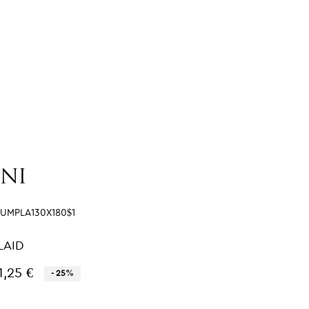
SUMPLA130X180$1
LAID
1,25 €
- 25%