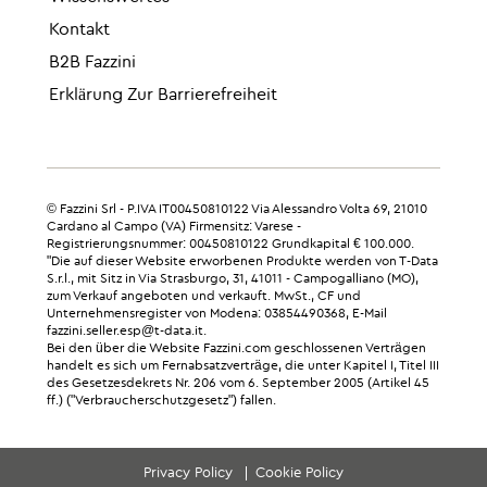
Kontakt
B2B Fazzini
Erklärung Zur Barrierefreiheit
© Fazzini Srl - P.IVA IT00450810122 Via Alessandro Volta 69, 21010
Cardano al Campo (VA) Firmensitz: Varese -
Registrierungsnummer: 00450810122 Grundkapital € 100.000.
"Die auf dieser Website erworbenen Produkte werden von T-Data
S.r.l., mit Sitz in Via Strasburgo, 31, 41011 - Campogalliano (MO),
zum Verkauf angeboten und verkauft. MwSt., CF und
Unternehmensregister von Modena: 03854490368, E-Mail
fazzini.seller.esp@t-data.it.
Bei den über die Website Fazzini.com geschlossenen Verträgen
handelt es sich um Fernabsatzverträge, die unter Kapitel I, Titel III
des Gesetzesdekrets Nr. 206 vom 6. September 2005 (Artikel 45
ff.) ("Verbraucherschutzgesetz") fallen.
Privacy Policy
Cookie Policy