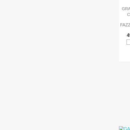
GRA
C
FAZZ
4