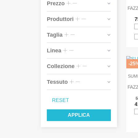
Prezzo
FAZZ
Produttori
7
Taglia
Linea
-25
Collezione
SUMM
Tessuto
FAZZ
5
RESET
4
APPLICA