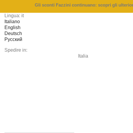
Gli sconti Fazzini continuano: scopri gli ulterior
Lingua:
it
Italiano
English
Deutsch
Русский
Spedire in:
Italia