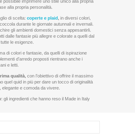
 è possibile imprimere uno stile unico alla propria
ase alla propria personalità.
lio di scelta:
coperte e plaid
,
in diversi colori,
coccola durante le giornate autunnali e invernali.
chire gli ambienti domestici senza appesantirli.
dalle fantasie più allegre e colorate a quelli dal
tutte le esigenze.
a di colori e fantasie, da quelli di ispirazione
plementi d’arredo proposti rientrano anche i
ni e letti.
prima qualità,
con l’obiettivo di offrire il massimo
o quel quid in più per dare un tocco di originalità
la, elegante e comoda da vivere.
w
: gli ingredienti che hanno reso il Made in Italy