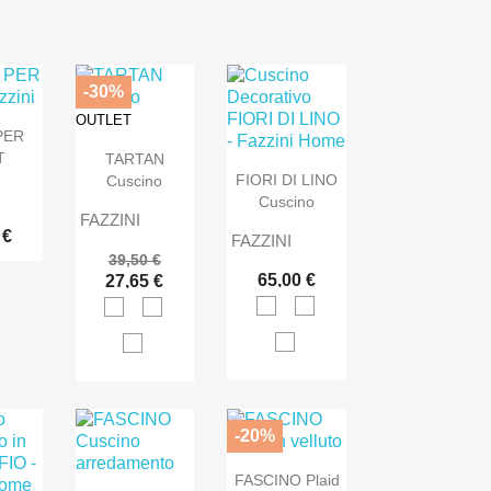
-30%
OUTLET
PER
T
TARTAN
FIORI DI LINO
Cuscino
Cuscino
FAZZINI
 €
FAZZINI
39,50 €
65,00 €
27,65 €
-20%
FASCINO Plaid