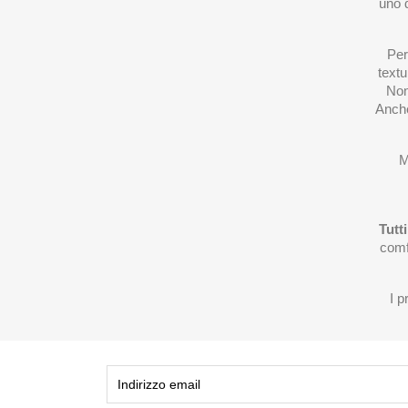
uno d
Per
textu
Non
Anche
M
Tutt
comfo
I p