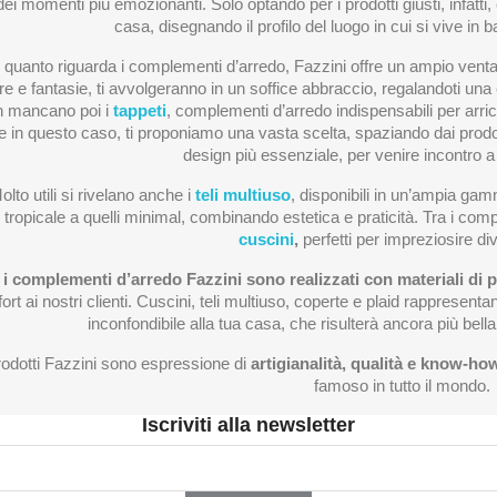
ei momenti più emozionanti. Solo optando per i prodotti giusti, infatti,
casa, disegnando il profilo del luogo in cui si vive in b
 quanto riguarda i complementi d’arredo, Fazzini offre un ampio ventag
re e fantasie, ti avvolgeranno in un soffice abbraccio, regalandoti una 
 mancano poi i
tappeti
, complementi d’arredo indispensabili per arric
 in questo caso, ti proponiamo una vasta scelta, spaziando dai prodotti 
design più essenziale, per venire incontro a 
olto utili si rivelano anche i
teli multiuso
, disponibili in un’ampia gamm
tropicale a quelli minimal, combinando estetica e praticità. Tra i com
cuscini
,
perfetti per impreziosire diva
i i complementi d’arredo Fazzini sono realizzati con materiali di 
rt ai nostri clienti. Cuscini, teli multiuso, coperte e plaid rappresentan
inconfondibile alla tua casa, che risulterà ancora più bel
rodotti Fazzini sono espressione di
artigianalità, qualità e know-ho
famoso in tutto il mondo.
Iscriviti alla newsletter