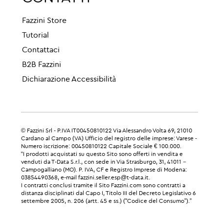
Fazzini Store
Tutorial
Contattaci
B2B Fazzini
Dichiarazione Accessibilità
© Fazzini Srl - P.IVA IT00450810122 Via Alessandro Volta 69, 21010
Cardano al Campo (VA) Ufficio del registro delle imprese: Varese -
Numero iscrizione: 00450810122 Capitale Sociale € 100.000.
“I prodotti acquistati su questo Sito sono offerti in vendita e
venduti da T-Data S.r.l., con sede in Via Strasburgo, 31, 41011 –
Campogalliano (MO). P. IVA, CF e Registro Imprese di Modena:
03854490368, e-mail fazzini.seller.esp@t-data.it.
I contratti conclusi tramite il Sito Fazzini.com sono contratti a
distanza disciplinati dal Capo I, Titolo III del Decreto Legislativo 6
settembre 2005, n. 206 (artt. 45 e ss.) ("Codice del Consumo”).”