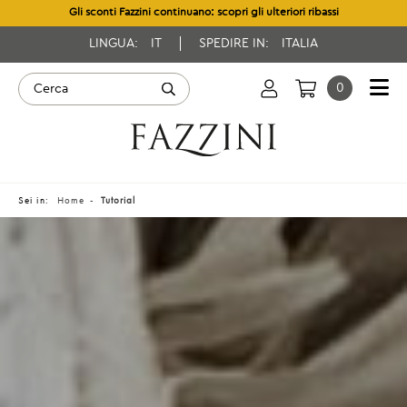
Gli sconti Fazzini continuano: scopri gli ulteriori ribassi
LINGUA:
IT
SPEDIRE IN:
ITALIA
0
Sei in:
Home
Tutorial