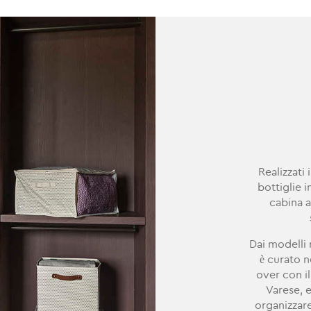
Realizzati 
bottiglie i
cabina 
Dai modelli 
è curato n
over con i
Varese, 
organizzare