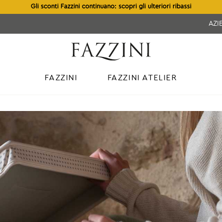
Gli sconti Fazzini continuano: scopri gli ulteriori ribassi
AZI
FAZZINI
FAZZINI ATELIER