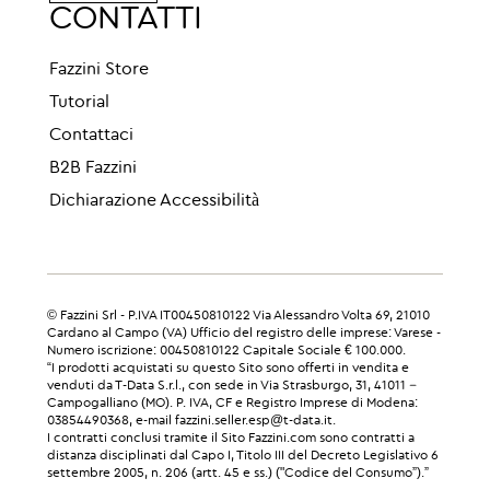
CONTATTI
Fazzini Store
Tutorial
Contattaci
B2B Fazzini
Dichiarazione Accessibilità
© Fazzini Srl - P.IVA IT00450810122 Via Alessandro Volta 69, 21010
Cardano al Campo (VA) Ufficio del registro delle imprese: Varese -
Numero iscrizione: 00450810122 Capitale Sociale € 100.000.
“I prodotti acquistati su questo Sito sono offerti in vendita e
venduti da T-Data S.r.l., con sede in Via Strasburgo, 31, 41011 –
Campogalliano (MO). P. IVA, CF e Registro Imprese di Modena:
03854490368, e-mail fazzini.seller.esp@t-data.it.
I contratti conclusi tramite il Sito Fazzini.com sono contratti a
distanza disciplinati dal Capo I, Titolo III del Decreto Legislativo 6
settembre 2005, n. 206 (artt. 45 e ss.) ("Codice del Consumo”).”