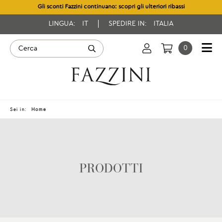
Gli sconti Fazzini continuano: scopri gli ulteriori ribassi
LINGUA:
IT
SPEDIRE IN:
ITALIA
0
Sei in:
Home
PRODOTTI