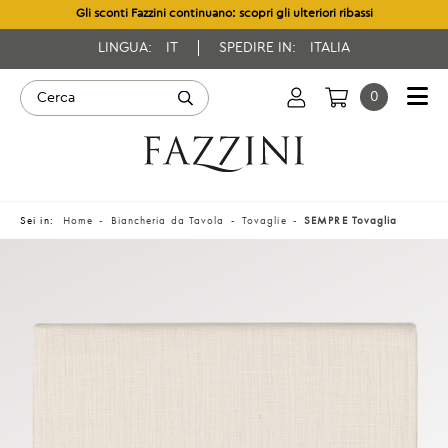
Gli sconti Fazzini continuano: scopri gli ulteriori ribassi
LINGUA:
IT
SPEDIRE IN:
ITALIA
0
Sei in:
Home
Biancheria da Tavola
Tovaglie
SEMPRE Tovaglia