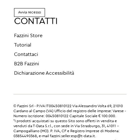
Avvia recesso
CONTATTI
Fazzini Store
Tutorial
Contattaci
B2B Fazzini
Dichiarazione Accessibilità
© Fazzini Srl - P.IVA IT00450810122 Via Alessandro Volta 69, 21010
Cardano al Campo (VA) Ufficio del registro delle imprese: Varese -
Numero iscrizione: 00450810122 Capitale Sociale € 100.000.
“I prodotti acquistati su questo Sito sono offerti in vendita e
venduti da T-Data S.r.l., con sede in Via Strasburgo, 31, 41011 –
Campogalliano (MO). P. IVA, CF e Registro Imprese di Modena:
03854490368, e-mail fazzini.seller.esp@t-data.it.