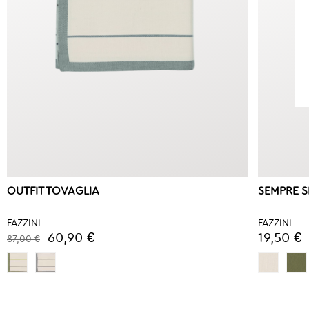
OUTFIT TOVAGLIA
SEMPRE S
FAZZINI
FAZZINI
60,90 €
19,50 €
87,00 €