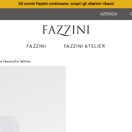
Gli sconti Fazzini continuano: scopri gli ulteriori ribassi
AZIENDA
FAZZINI
FAZZINI ATELIER
o lenzuola lettino