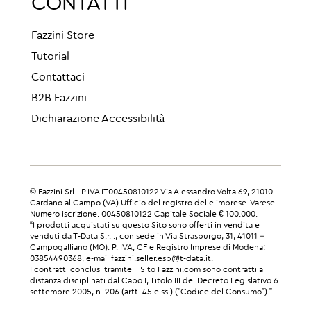
CONTATTI
Fazzini Store
Tutorial
Contattaci
B2B Fazzini
Dichiarazione Accessibilità
© Fazzini Srl - P.IVA IT00450810122 Via Alessandro Volta 69, 21010
Cardano al Campo (VA) Ufficio del registro delle imprese: Varese -
Numero iscrizione: 00450810122 Capitale Sociale € 100.000.
“I prodotti acquistati su questo Sito sono offerti in vendita e
venduti da T-Data S.r.l., con sede in Via Strasburgo, 31, 41011 –
Campogalliano (MO). P. IVA, CF e Registro Imprese di Modena:
03854490368, e-mail fazzini.seller.esp@t-data.it.
I contratti conclusi tramite il Sito Fazzini.com sono contratti a
distanza disciplinati dal Capo I, Titolo III del Decreto Legislativo 6
settembre 2005, n. 206 (artt. 45 e ss.) ("Codice del Consumo”).”