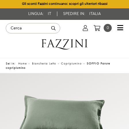
Gli sconti Fazzini continuano: scopri gli ulteriori ribassi
LINGUA:
IT
SPEDIRE IN:
ITALIA
0
Sei in:
Home
Biancheria Letto
Copripiumino
SOFFIO Parure
copripiumino