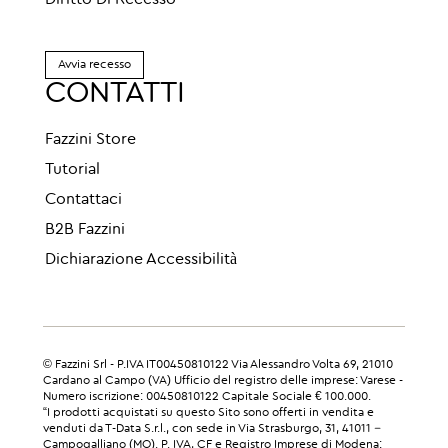
Diritto Di Recesso
Avvia recesso
CONTATTI
Fazzini Store
Tutorial
Contattaci
B2B Fazzini
Dichiarazione Accessibilità
© Fazzini Srl - P.IVA IT00450810122 Via Alessandro Volta 69, 21010
Cardano al Campo (VA) Ufficio del registro delle imprese: Varese -
Numero iscrizione: 00450810122 Capitale Sociale € 100.000.
“I prodotti acquistati su questo Sito sono offerti in vendita e
venduti da T-Data S.r.l., con sede in Via Strasburgo, 31, 41011 –
Campogalliano (MO). P. IVA, CF e Registro Imprese di Modena: