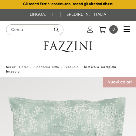
Gli sconti Fazzini continuano: scopri gli ulteriori ribassi
LINGUA:
IT
SPEDIRE IN:
ITALIA
0
Sei in:
Home
Biancheria Letto
Lenzuola
KIMONO Completo
lenzuola
Nuovi colori