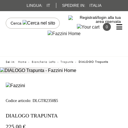
LINGUA:
IT
SPEDIRE IN:
ITALIA
0
Sei in:
Home
Biancheria Letto
Trapunte
DIALOGO Trapunta
Codice articolo:
DLGTR2350$5
DIALOGO TRAPUNTA
225,00 €