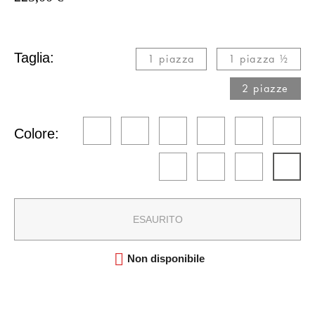
Taglia:
1 piazza​
1 piazza ½​
2 piazze​
Colore:
ESAURITO

Non disponibile