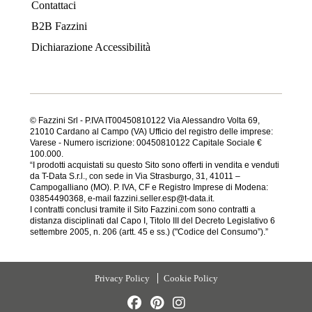
Contattaci
B2B Fazzini
Dichiarazione Accessibilità
© Fazzini Srl - P.IVA IT00450810122 Via Alessandro Volta 69,
21010 Cardano al Campo (VA) Ufficio del registro delle imprese:
Varese - Numero iscrizione: 00450810122 Capitale Sociale €
100.000.
“I prodotti acquistati su questo Sito sono offerti in vendita e venduti
da T-Data S.r.l., con sede in Via Strasburgo, 31, 41011 –
Campogalliano (MO). P. IVA, CF e Registro Imprese di Modena:
03854490368, e-mail fazzini.seller.esp@t-data.it.
I contratti conclusi tramite il Sito Fazzini.com sono contratti a
distanza disciplinati dal Capo I, Titolo III del Decreto Legislativo 6
settembre 2005, n. 206 (artt. 45 e ss.) ("Codice del Consumo”).”
Privacy Policy
Cookie Policy