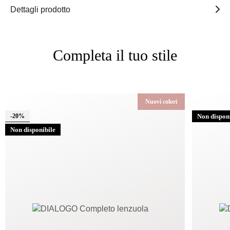
Dettagli prodotto
Completa il tuo stile
Nuovi colori
-20%
Non dispon
Non disponibile