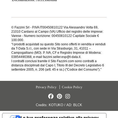
© Fazzini Srl - P.IVA IT00450810122 Via Alessandro Volta 69,
21010 Cardano al Campo (VA) Ufficio del registro delle imprese:
Varese - Numero iscrizione: 00450810122 Capitale Sociale €
100.000.
“I prodotti acquistati su questo Sito sono offerti in vendita e venduti
da T-Data S.r.l., con sede in Via Strasburgo, 31, 41011 –
Campogalliano (MO). P. IVA, CF e Registro Imprese di Modena:
03854490368, e-mail fazzini.seller.esp@t-data.it.
I contratti conclusi tramite il Sito Fazzini.com sono contratti a
distanza disciplinati dal Capo I, Titolo III del Decreto Legislativo 6
settembre 2005, n. 206 (artt. 45 e ss.) ("Codice del Consumo”).”
Privacy Policy
Cookie Policy
Credits:
KOTUKO
/
AD:
BLCK
Le tue preferenze relative alla privacy