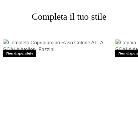
Completa il tuo stile
Non disponibile
Non dispon