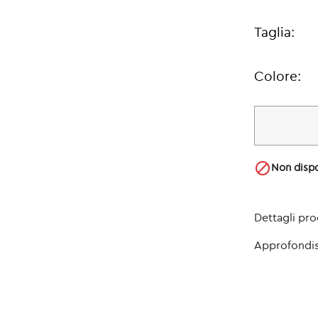
Taglia:
Colore:

Non dispo
Dettagli pr
Approfondis