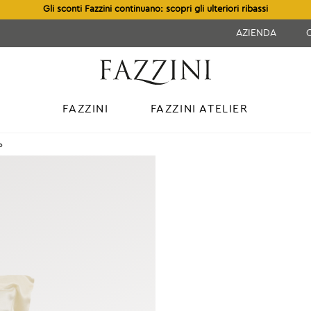
Gli sconti Fazzini continuano: scopri gli ulteriori ribassi
AZIENDA
FAZZINI
FAZZINI ATELIER
o