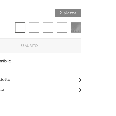
2 piazze​
ESAURITO
nibile
odotto
ci