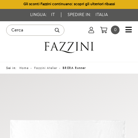
Gli sconti Fazzini continuano: scopri gli ulteriori ribassi
LINGUA:
IT
SPEDIRE IN:
ITALIA
0
Sei in:
Home
Fazzini Atelier
BRERA Runner