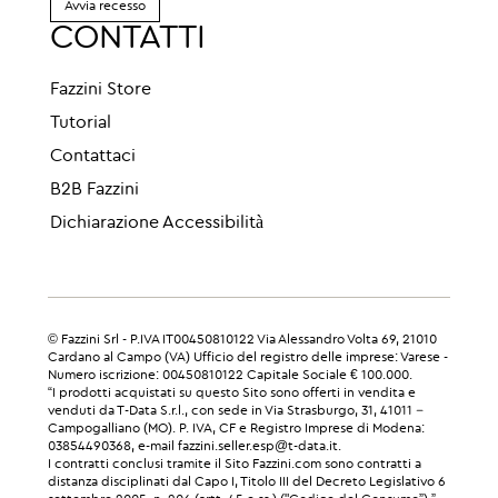
Avvia recesso
CONTATTI
Fazzini Store
Tutorial
Contattaci
B2B Fazzini
Dichiarazione Accessibilità
© Fazzini Srl - P.IVA IT00450810122 Via Alessandro Volta 69, 21010
Cardano al Campo (VA) Ufficio del registro delle imprese: Varese -
Numero iscrizione: 00450810122 Capitale Sociale € 100.000.
“I prodotti acquistati su questo Sito sono offerti in vendita e
venduti da T-Data S.r.l., con sede in Via Strasburgo, 31, 41011 –
Campogalliano (MO). P. IVA, CF e Registro Imprese di Modena:
03854490368, e-mail fazzini.seller.esp@t-data.it.
I contratti conclusi tramite il Sito Fazzini.com sono contratti a
distanza disciplinati dal Capo I, Titolo III del Decreto Legislativo 6