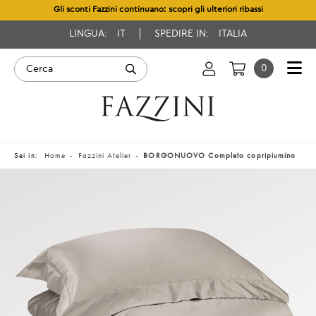
Gli sconti Fazzini continuano: scopri gli ulteriori ribassi
LINGUA:
IT
SPEDIRE IN:
ITALIA
0
Sei in:
Home
Fazzini Atelier
BORGONUOVO Completo copripiumino