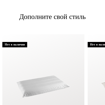
Дополните свой стиль
Нет в наличии
Нет в нал