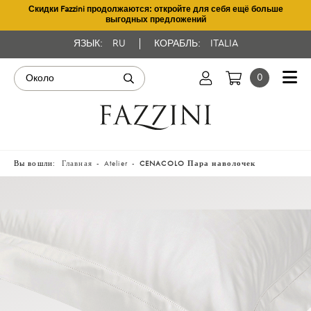
Скидки Fazzini продолжаются: откройте для себя ещё больше
выгодных предложений
ЯЗЫК:
RU
КОРАБЛЬ:
ITALIA
0
Вы вошли:
Главная
Atelier
CENACOLO Пара наволочек