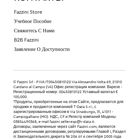
Fazzini Store
Учебное Пособие
Свяжитесь С Нами
B2B Fazzini
Заявление О Доступности
© Fazzini Srl - P.IVA IT00450810122 Via Alessandro Volta 69, 21010
Cardano al Campo (VA) Офис регистрации компании: Варезе -
Регистрационный номер: 00450810122 Уставный капитал €
100,000.
"Продукты, приобретенные на этом Сайте, предлагаются для
продажи и продаются компанией T-Data S.r.l., с
зарегистрированным офисом в Via Strasburgo, 31, 41011 -
Campogalliano (MO). НДС, CF и Регистр компаний Модены:
03854490368, e-mail fazzini.seller.esp@t-data.it.
Договоры, заключенные через сайт Fazzini.com, являются
дистанционными договорами, регулируемыми Главой I, Раздел
III Законодательного декрета № 206 от 6 сентября 2005 года