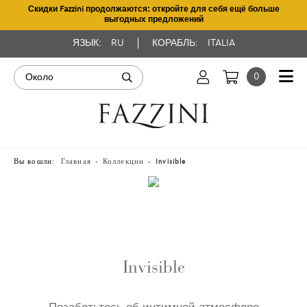
Скидки Fazzini продолжаются: откройте для себя ещё больше
выгодных предложений
ЯЗЫК:
RU
КОРАБЛЬ:
ITALIA
0
Вы вошли:
Главная
Коллекции
Invisible
Invisible