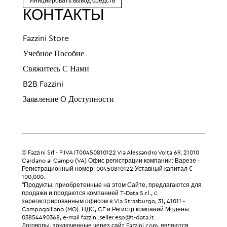
Инициировать вывод средств
КОНТАКТЫ
Fazzini Store
Учебное Пособие
Свяжитесь С Нами
B2B Fazzini
Заявление О Доступности
© Fazzini Srl - P.IVA IT00450810122 Via Alessandro Volta 69, 21010
Cardano al Campo (VA) Офис регистрации компании: Варезе -
Регистрационный номер: 00450810122 Уставный капитал €
100,000.
"Продукты, приобретенные на этом Сайте, предлагаются для
продажи и продаются компанией T-Data S.r.l., с
зарегистрированным офисом в Via Strasburgo, 31, 41011 -
Campogalliano (MO). НДС, CF и Регистр компаний Модены:
03854490368, e-mail fazzini.seller.esp@t-data.it.
Договоры, заключенные через сайт Fazzini.com, являются