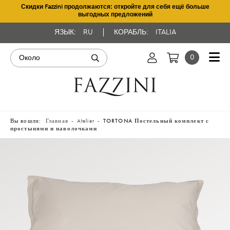
Скидки Fazzini продолжаются: откройте для себя ещё больше
выгодных предложений
ЯЗЫК:
RU
КОРАБЛЬ:
ITALIA
0
Вы вошли:
Главная
Atelier
TORTONA Постельный комплект с
простынями и наволочками