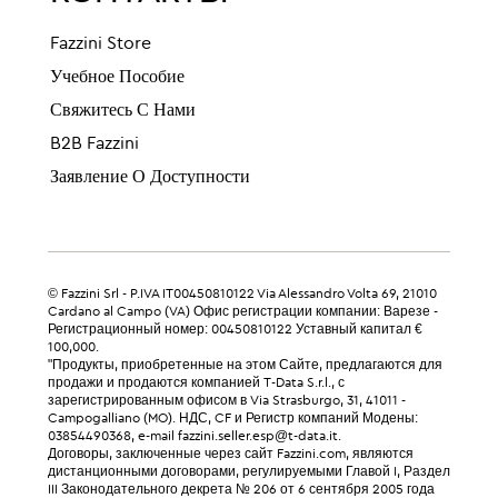
Fazzini Store
Учебное Пособие
Свяжитесь С Нами
B2B Fazzini
Заявление О Доступности
© Fazzini Srl - P.IVA IT00450810122 Via Alessandro Volta 69, 21010
Cardano al Campo (VA) Офис регистрации компании: Варезе -
Регистрационный номер: 00450810122 Уставный капитал €
100,000.
"Продукты, приобретенные на этом Сайте, предлагаются для
продажи и продаются компанией T-Data S.r.l., с
зарегистрированным офисом в Via Strasburgo, 31, 41011 -
Campogalliano (MO). НДС, CF и Регистр компаний Модены:
03854490368, e-mail fazzini.seller.esp@t-data.it.
Договоры, заключенные через сайт Fazzini.com, являются
дистанционными договорами, регулируемыми Главой I, Раздел
III Законодательного декрета № 206 от 6 сентября 2005 года