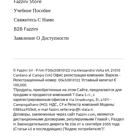
Fazzini Store
Учебное Пособие
Свяжитесь С Нами
B2B Fazzini
Заявление О Доступности
© Fazzini Srl - P.IVA IT00450810122 Via Alessandro Volta 69, 21010
Cardano al Campo (VA) Офис регистрации компании: Варезе -
Регистрационный номер: 00450810122 Уставный капитал €
100,000.
"Продукты, приобретенные на этом Сайте, предлагаются для
продажи и продаются компанией T-Data S.r.l., с
зарегистрированным офисом в Via Strasburgo, 31, 41011 -
Campogalliano (MO). НДС, CF и Регистр компаний Модены:
03854490368, e-mail fazzini.seller.esp@t-data.it.
Договоры, заключенные через сайт Fazzini.com, являются
дистанционными договорами, регулируемыми Главой I, Раздел
III Законодательного декрета № 206 от 6 сентября 2005 года
(Статьи 45 и последующие) ("Кодекс потребителя")".