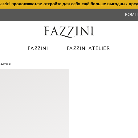
Fazzini продолжаются: откройте для себя ещё больше выгодных пре
КОМП
FAZZINI
FAZZINI ATELIER
рытия