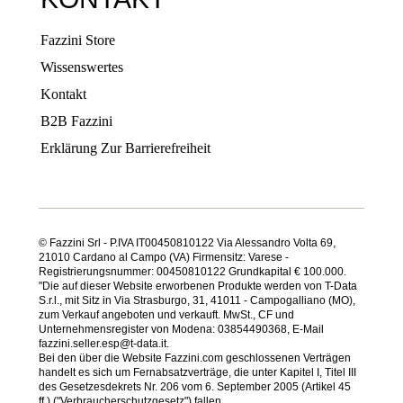
Fazzini Store
Wissenswertes
Kontakt
B2B Fazzini
Erklärung Zur Barrierefreiheit
© Fazzini Srl - P.IVA IT00450810122 Via Alessandro Volta 69,
21010 Cardano al Campo (VA) Firmensitz: Varese -
Registrierungsnummer: 00450810122 Grundkapital € 100.000.
"Die auf dieser Website erworbenen Produkte werden von T-Data
S.r.l., mit Sitz in Via Strasburgo, 31, 41011 - Campogalliano (MO),
zum Verkauf angeboten und verkauft. MwSt., CF und
Unternehmensregister von Modena: 03854490368, E-Mail
fazzini.seller.esp@t-data.it.
Bei den über die Website Fazzini.com geschlossenen Verträgen
handelt es sich um Fernabsatzverträge, die unter Kapitel I, Titel III
des Gesetzesdekrets Nr. 206 vom 6. September 2005 (Artikel 45
ff.) ("Verbraucherschutzgesetz") fallen.