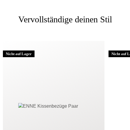
Vervollständige deinen Stil
Nicht auf Lager
Nicht auf 