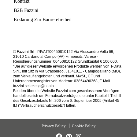
Kontakt
B2B Fazzini
Erklärung Zur Barrierefreiheit
© Fazzini Srl - P.IVA IT00450810122 Via Alessandro Volta 69,
21010 Cardano al Campo (VA) Firmensitz: Varese -
Registrierungsnummer: 00450810122 Grundkapital € 100.000.
"Die auf dieser Website erworbenen Produkte werden von T-Data
S.r.l., mit Sitz in Via Strasburgo, 31, 41011 - Campogalliano (MO),
zum Verkauf angeboten und verkauft. MwSt., CF und
Unternehmensregister von Modena: 03854490368, E-Mail
fazzini.seller.esp@t-data.it.
Bei den über die Website Fazzini.com geschlossenen Verträgen
handelt es sich um Fernabsatzverträge, die unter Kapitel I, Titel III
des Gesetzesdekrets Nr. 206 vom 6. September 2005 (Artikel 45
ff.) ("Verbraucherschutzgesetz") fallen.
Privacy Policy
Cookie Policy