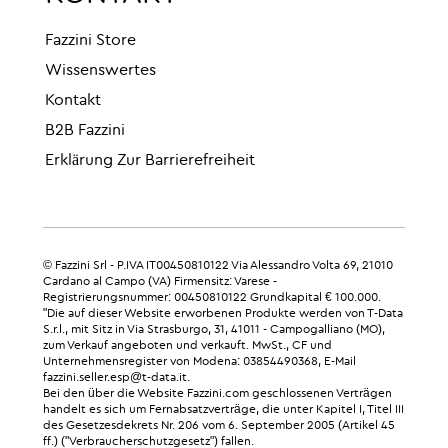
Fazzini Store
Wissenswertes
Kontakt
B2B Fazzini
Erklärung Zur Barrierefreiheit
© Fazzini Srl - P.IVA IT00450810122 Via Alessandro Volta 69, 21010
Cardano al Campo (VA) Firmensitz: Varese -
Registrierungsnummer: 00450810122 Grundkapital € 100.000.
"Die auf dieser Website erworbenen Produkte werden von T-Data
S.r.l., mit Sitz in Via Strasburgo, 31, 41011 - Campogalliano (MO),
zum Verkauf angeboten und verkauft. MwSt., CF und
Unternehmensregister von Modena: 03854490368, E-Mail
fazzini.seller.esp@t-data.it.
Bei den über die Website Fazzini.com geschlossenen Verträgen
handelt es sich um Fernabsatzverträge, die unter Kapitel I, Titel III
des Gesetzesdekrets Nr. 206 vom 6. September 2005 (Artikel 45
ff.) ("Verbraucherschutzgesetz") fallen.