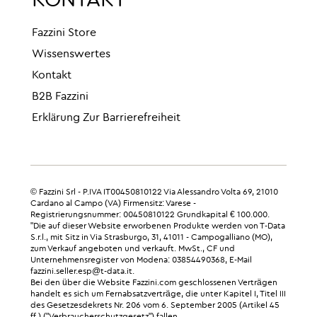
KONTAKT
Fazzini Store
Wissenswertes
Kontakt
B2B Fazzini
Erklärung Zur Barrierefreiheit
© Fazzini Srl - P.IVA IT00450810122 Via Alessandro Volta 69, 21010
Cardano al Campo (VA) Firmensitz: Varese -
Registrierungsnummer: 00450810122 Grundkapital € 100.000.
"Die auf dieser Website erworbenen Produkte werden von T-Data
S.r.l., mit Sitz in Via Strasburgo, 31, 41011 - Campogalliano (MO),
zum Verkauf angeboten und verkauft. MwSt., CF und
Unternehmensregister von Modena: 03854490368, E-Mail
fazzini.seller.esp@t-data.it.
Bei den über die Website Fazzini.com geschlossenen Verträgen
handelt es sich um Fernabsatzverträge, die unter Kapitel I, Titel III
des Gesetzesdekrets Nr. 206 vom 6. September 2005 (Artikel 45