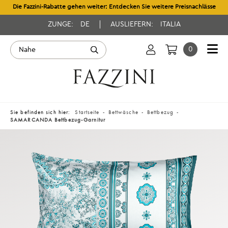
Die Fazzini-Rabatte gehen weiter: Entdecken Sie weitere Preisnachlässe
ZUNGE:
DE
AUSLIEFERN:
ITALIA
0
Sie befinden sich hier:
Startseite
Bettwäsche
Bettbezug
SAMARCANDA Bettbezug-Garnitur