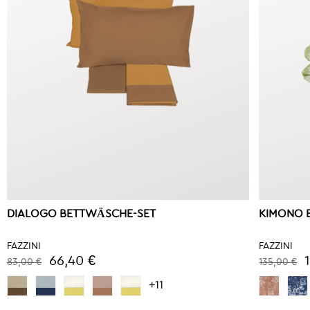
DIALOGO BETTWÄSCHE-SET
KIMONO 
FAZZINI
FAZZINI
66,40 €
83,00 €
135,00 €
+11