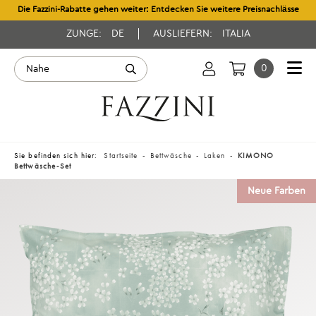
Die Fazzini-Rabatte gehen weiter: Entdecken Sie weitere Preisnachlässe
ZUNGE:
DE
AUSLIEFERN:
ITALIA
0
Sie befinden sich hier:
Startseite
Bettwäsche
Laken
KIMONO
Bettwäsche-Set
Neue Farben