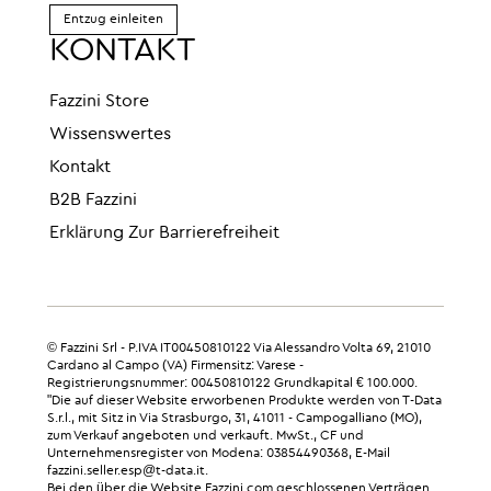
Entzug einleiten
KONTAKT
Fazzini Store
Wissenswertes
Kontakt
B2B Fazzini
Erklärung Zur Barrierefreiheit
© Fazzini Srl - P.IVA IT00450810122 Via Alessandro Volta 69, 21010
Cardano al Campo (VA) Firmensitz: Varese -
Registrierungsnummer: 00450810122 Grundkapital € 100.000.
"Die auf dieser Website erworbenen Produkte werden von T-Data
S.r.l., mit Sitz in Via Strasburgo, 31, 41011 - Campogalliano (MO),
zum Verkauf angeboten und verkauft. MwSt., CF und
Unternehmensregister von Modena: 03854490368, E-Mail
fazzini.seller.esp@t-data.it.
Bei den über die Website Fazzini.com geschlossenen Verträgen