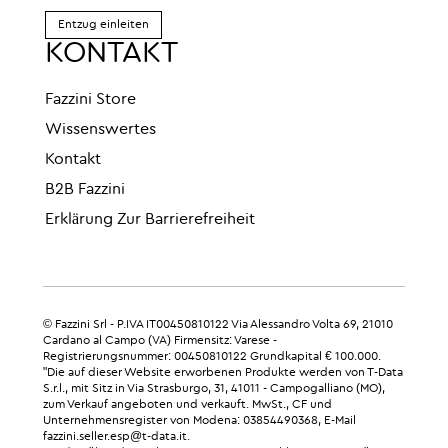
Entzug einleiten
KONTAKT
Fazzini Store
Wissenswertes
Kontakt
B2B Fazzini
Erklärung Zur Barrierefreiheit
© Fazzini Srl - P.IVA IT00450810122 Via Alessandro Volta 69, 21010
Cardano al Campo (VA) Firmensitz: Varese -
Registrierungsnummer: 00450810122 Grundkapital € 100.000.
"Die auf dieser Website erworbenen Produkte werden von T-Data
S.r.l., mit Sitz in Via Strasburgo, 31, 41011 - Campogalliano (MO),
zum Verkauf angeboten und verkauft. MwSt., CF und
Unternehmensregister von Modena: 03854490368, E-Mail
fazzini.seller.esp@t-data.it.