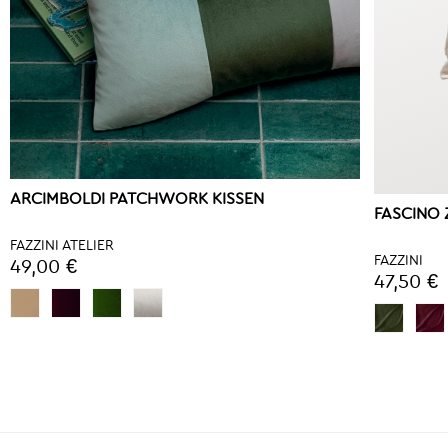
ARCIMBOLDI PATCHWORK KISSEN
FASCINO 
FAZZINI ATELIER
FAZZINI
49,00 €
47,50 €