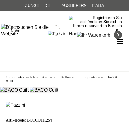
ZUNGE:
DE
AUSLIEFERN:
ITALIA
0
Sie befinden sich hier:
Startseite
Bettwäsche
Tagesdecken
BACO
Quilt
Artikelcode:
BCOCOTR2$4