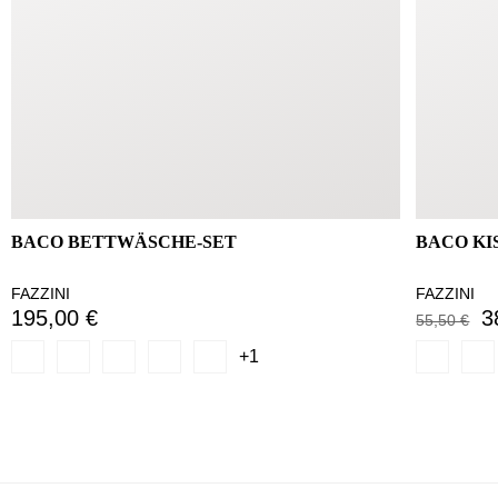
BACO BETTWÄSCHE-SET
BACO KI
FAZZINI
FAZZINI
195,00 €
3
55,50 €
+1