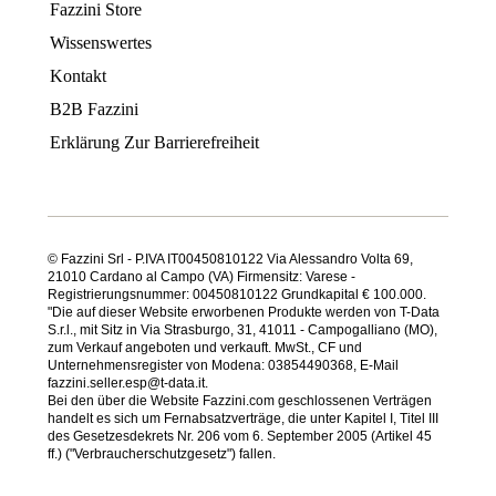
Fazzini Store
Wissenswertes
Kontakt
B2B Fazzini
Erklärung Zur Barrierefreiheit
© Fazzini Srl - P.IVA IT00450810122 Via Alessandro Volta 69,
21010 Cardano al Campo (VA) Firmensitz: Varese -
Registrierungsnummer: 00450810122 Grundkapital € 100.000.
"Die auf dieser Website erworbenen Produkte werden von T-Data
S.r.l., mit Sitz in Via Strasburgo, 31, 41011 - Campogalliano (MO),
zum Verkauf angeboten und verkauft. MwSt., CF und
Unternehmensregister von Modena: 03854490368, E-Mail
fazzini.seller.esp@t-data.it.
Bei den über die Website Fazzini.com geschlossenen Verträgen
handelt es sich um Fernabsatzverträge, die unter Kapitel I, Titel III
des Gesetzesdekrets Nr. 206 vom 6. September 2005 (Artikel 45
ff.) ("Verbraucherschutzgesetz") fallen.