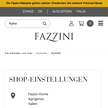
Die Fazzini-Rabatte gehen weiter: Entdecken Sie weitere Preisnachlässe
ZUNGE:
DE
AUSLIEFERN:
ITALIA
0
Sie befinden sich hier:
Startseite
Kontakt
SHOP-EINSTELLUNGEN

Fazzini Home
Agrigento
Italien