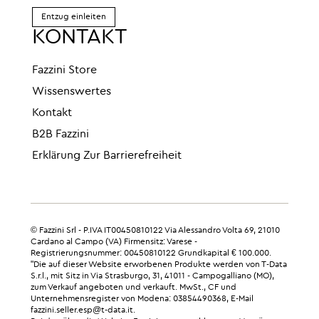
Entzug einleiten
KONTAKT
Fazzini Store
Wissenswertes
Kontakt
B2B Fazzini
Erklärung Zur Barrierefreiheit
© Fazzini Srl - P.IVA IT00450810122 Via Alessandro Volta 69, 21010
Cardano al Campo (VA) Firmensitz: Varese -
Registrierungsnummer: 00450810122 Grundkapital € 100.000.
"Die auf dieser Website erworbenen Produkte werden von T-Data
S.r.l., mit Sitz in Via Strasburgo, 31, 41011 - Campogalliano (MO),
zum Verkauf angeboten und verkauft. MwSt., CF und
Unternehmensregister von Modena: 03854490368, E-Mail
fazzini.seller.esp@t-data.it.