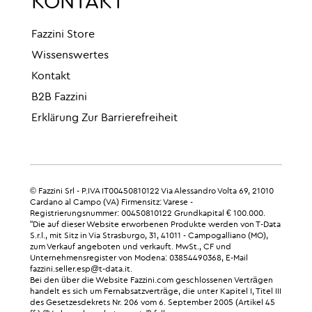
KONTAKT
Fazzini Store
Wissenswertes
Kontakt
B2B Fazzini
Erklärung Zur Barrierefreiheit
© Fazzini Srl - P.IVA IT00450810122 Via Alessandro Volta 69, 21010
Cardano al Campo (VA) Firmensitz: Varese -
Registrierungsnummer: 00450810122 Grundkapital € 100.000.
"Die auf dieser Website erworbenen Produkte werden von T-Data
S.r.l., mit Sitz in Via Strasburgo, 31, 41011 - Campogalliano (MO),
zum Verkauf angeboten und verkauft. MwSt., CF und
Unternehmensregister von Modena: 03854490368, E-Mail
fazzini.seller.esp@t-data.it.
Bei den über die Website Fazzini.com geschlossenen Verträgen
handelt es sich um Fernabsatzverträge, die unter Kapitel I, Titel III
des Gesetzesdekrets Nr. 206 vom 6. September 2005 (Artikel 45