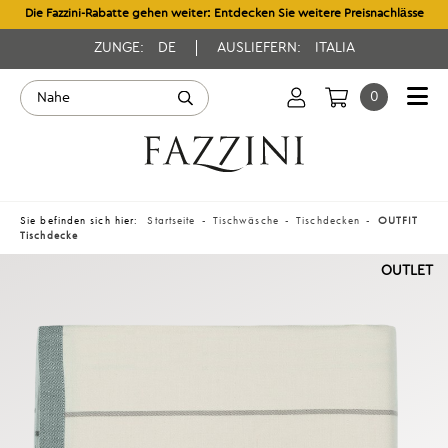
Die Fazzini-Rabatte gehen weiter: Entdecken Sie weitere Preisnachlässe
ZUNGE:
DE
AUSLIEFERN:
ITALIA
0
Sie befinden sich hier:
Startseite
Tischwäsche
Tischdecken
OUTFIT
Tischdecke
OUTLET