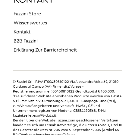
KONTAKT
Fazzini Store
Wissenswertes
Kontakt
B2B Fazzini
Erklärung Zur Barrierefreiheit
© Fazzini Srl - P.IVA IT00450810122 Via Alessandro Volta 69, 21010
Cardano al Campo (VA) Firmensitz: Varese -
Registrierungsnummer: 00450810122 Grundkapital € 100.000.
"Die auf dieser Website erworbenen Produkte werden von T-Data
S.r.l., mit Sitz in Via Strasburgo, 31, 41011 - Campogalliano (MO),
zum Verkauf angeboten und verkauft. MwSt., CF und
Unternehmensregister von Modena: 03854490368, E-Mail
fazzini.seller.esp@t-data.it.
Bei den über die Website Fazzini.com geschlossenen Verträgen
handelt es sich um Fernabsatzverträge, die unter Kapitel I, Titel III
des Gesetzesdekrets Nr. 206 vom 6. September 2005 (Artikel 45