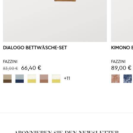
DIALOGO BETTWÄSCHE-SET
KIMONO 
FAZZINI
FAZZINI
66,40 €
89,00 €
83,00 €
+11