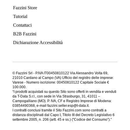
Fazzini Store
Tutorial
Contattaci
B2B Fazzini
Dichiarazione Accessibilità
© Fazzini Srl - P.IVA IT00450810122 Via Alessandro Volta 69,
21010 Cardano al Campo (VA) Ufficio del registro delle imprese:
Varese - Numero iscrizione: 00450810122 Capitale Sociale €
100.000.
“I prodotti acquistati su questo Sito sono offerti in vendita e venduti
da T-Data S.r.l., con sede in Via Strasburgo, 31, 41011 –
Campogalliano (MO). P. IVA, CF e Registro Imprese di Modena:
03854490368, e-mail fazzini.seller.esp@t-data.it.
I contratti conclusi tramite il Sito Fazzini.com sono contratti a
distanza disciplinati dal Capo I, Titolo III del Decreto Legislativo 6
settembre 2005, n. 206 (artt. 45 e ss.) ("Codice del Consumo”).”