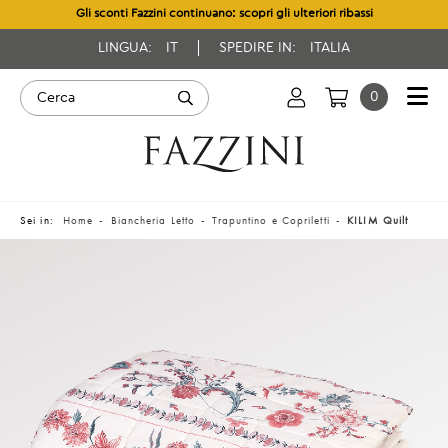
Gli sconti Fazzini continuano: scopri gli ulteriori ribassi
LINGUA:
IT
SPEDIRE IN:
ITALIA
0
Sei in:
Home
Biancheria Letto
Trapuntino e Copriletti
KILIM Quilt