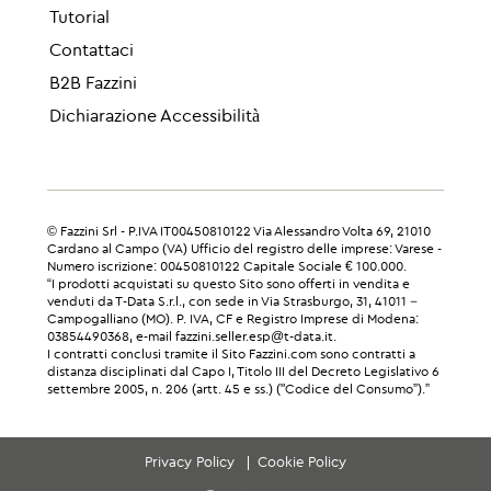
Tutorial
Contattaci
B2B Fazzini
Dichiarazione Accessibilità
© Fazzini Srl - P.IVA IT00450810122 Via Alessandro Volta 69, 21010
Cardano al Campo (VA) Ufficio del registro delle imprese: Varese -
Numero iscrizione: 00450810122 Capitale Sociale € 100.000.
“I prodotti acquistati su questo Sito sono offerti in vendita e
venduti da T-Data S.r.l., con sede in Via Strasburgo, 31, 41011 –
Campogalliano (MO). P. IVA, CF e Registro Imprese di Modena:
03854490368, e-mail fazzini.seller.esp@t-data.it.
I contratti conclusi tramite il Sito Fazzini.com sono contratti a
distanza disciplinati dal Capo I, Titolo III del Decreto Legislativo 6
settembre 2005, n. 206 (artt. 45 e ss.) ("Codice del Consumo”).”
Privacy Policy
Cookie Policy