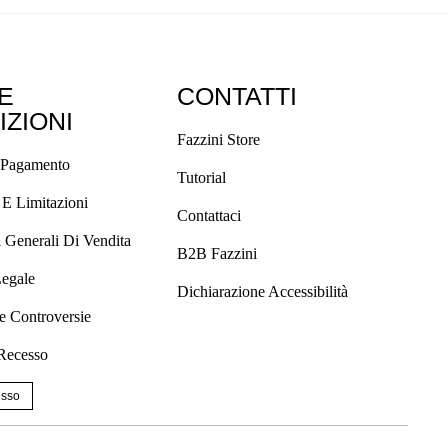
 E
CONTATTI
IZIONI
Fazzini Store
 Pagamento
Tutorial
 E Limitazioni
Contattaci
 Generali Di Vendita
B2B Fazzini
Legale
Dichiarazione Accessibilità
e Controversie
 Recesso
esso