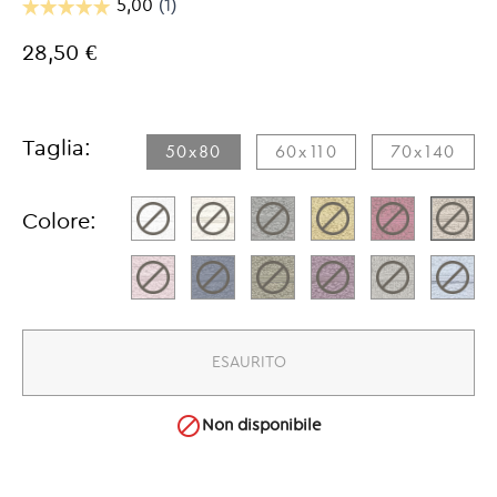
28,50 €
Taglia:
50x80​
60x110​
70x140​
Colore:
ESAURITO

Non disponibile