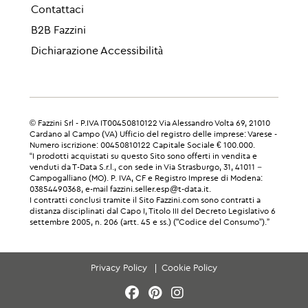
Contattaci
B2B Fazzini
Dichiarazione Accessibilità
© Fazzini Srl - P.IVA IT00450810122 Via Alessandro Volta 69, 21010
Cardano al Campo (VA) Ufficio del registro delle imprese: Varese -
Numero iscrizione: 00450810122 Capitale Sociale € 100.000.
“I prodotti acquistati su questo Sito sono offerti in vendita e
venduti da T-Data S.r.l., con sede in Via Strasburgo, 31, 41011 –
Campogalliano (MO). P. IVA, CF e Registro Imprese di Modena:
03854490368, e-mail fazzini.seller.esp@t-data.it.
I contratti conclusi tramite il Sito Fazzini.com sono contratti a
distanza disciplinati dal Capo I, Titolo III del Decreto Legislativo 6
settembre 2005, n. 206 (artt. 45 e ss.) ("Codice del Consumo”).”
Privacy Policy
Cookie Policy