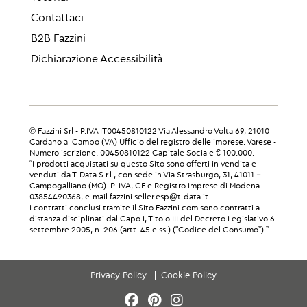
Contattaci
B2B Fazzini
Dichiarazione Accessibilità
© Fazzini Srl - P.IVA IT00450810122 Via Alessandro Volta 69, 21010
Cardano al Campo (VA) Ufficio del registro delle imprese: Varese -
Numero iscrizione: 00450810122 Capitale Sociale € 100.000.
“I prodotti acquistati su questo Sito sono offerti in vendita e
venduti da T-Data S.r.l., con sede in Via Strasburgo, 31, 41011 –
Campogalliano (MO). P. IVA, CF e Registro Imprese di Modena:
03854490368, e-mail fazzini.seller.esp@t-data.it.
I contratti conclusi tramite il Sito Fazzini.com sono contratti a
distanza disciplinati dal Capo I, Titolo III del Decreto Legislativo 6
settembre 2005, n. 206 (artt. 45 e ss.) ("Codice del Consumo”).”
Privacy Policy
Cookie Policy