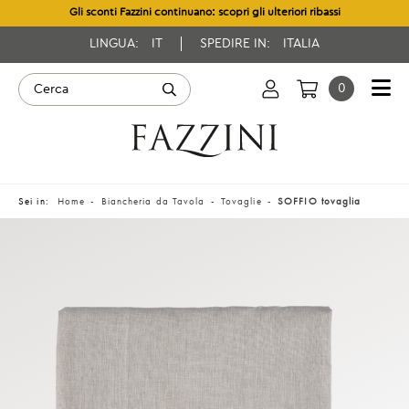
Gli sconti Fazzini continuano: scopri gli ulteriori ribassi
LINGUA:
IT
SPEDIRE IN:
ITALIA
0
Sei in:
Home
Biancheria da Tavola
Tovaglie
SOFFIO tovaglia