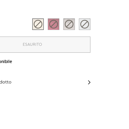
ESAURITO
nibile
odotto