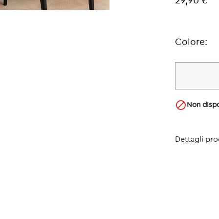
29,90 €
Colore:

Non dispo
Dettagli pr