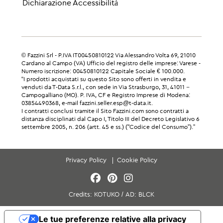
Dichiarazione Accessibilità
© Fazzini Srl - P.IVA IT00450810122 Via Alessandro Volta 69, 21010
Cardano al Campo (VA) Ufficio del registro delle imprese: Varese -
Numero iscrizione: 00450810122 Capitale Sociale € 100.000.
“I prodotti acquistati su questo Sito sono offerti in vendita e
venduti da T-Data S.r.l., con sede in Via Strasburgo, 31, 41011 –
Campogalliano (MO). P. IVA, CF e Registro Imprese di Modena:
03854490368, e-mail fazzini.seller.esp@t-data.it.
I contratti conclusi tramite il Sito Fazzini.com sono contratti a
distanza disciplinati dal Capo I, Titolo III del Decreto Legislativo 6
settembre 2005, n. 206 (artt. 45 e ss.) ("Codice del Consumo”).”
Privacy Policy
Cookie Policy
Credits:
KOTUKO
/
AD:
BLCK
Le tue preferenze relative alla privacy