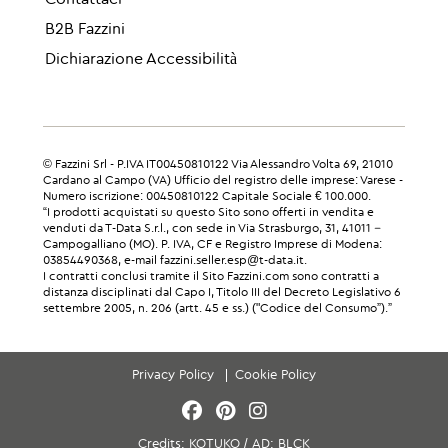
B2B Fazzini
Dichiarazione Accessibilità
© Fazzini Srl - P.IVA IT00450810122 Via Alessandro Volta 69, 21010
Cardano al Campo (VA) Ufficio del registro delle imprese: Varese -
Numero iscrizione: 00450810122 Capitale Sociale € 100.000.
“I prodotti acquistati su questo Sito sono offerti in vendita e
venduti da T-Data S.r.l., con sede in Via Strasburgo, 31, 41011 –
Campogalliano (MO). P. IVA, CF e Registro Imprese di Modena:
03854490368, e-mail fazzini.seller.esp@t-data.it.
I contratti conclusi tramite il Sito Fazzini.com sono contratti a
distanza disciplinati dal Capo I, Titolo III del Decreto Legislativo 6
settembre 2005, n. 206 (artt. 45 e ss.) ("Codice del Consumo”).”
Privacy Policy
Cookie Policy
Credits:
KOTUKO
/
AD:
BLCK