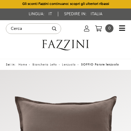
Gli sconti Fazzini continuano: scopri gli ulteriori ribassi
LINGUA:
IT
SPEDIRE IN:
ITALIA
0
Sei in:
Home
Biancheria Letto
Lenzuola
SOFFIO Parure lenzuolo