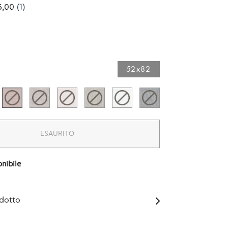
52x82​
ESAURITO
nibile
odotto