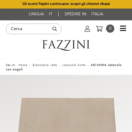
Gli sconti Fazzini continuano: scopri gli ulteriori ribassi
LINGUA:
IT
SPEDIRE IN:
ITALIA
0
Sei in:
Home
Biancheria Letto
Lenzuola Sotto
ARIANNA Lenzuolo
con angoli