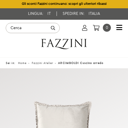
Gli sconti Fazzini continuano: scopri gli ulteriori ribassi
LINGUA:
IT
SPEDIRE IN:
ITALIA
0
Sei in:
Home
Fazzini Atelier
ARCIMBOLDI Cuscino arredo