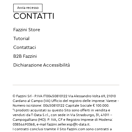
Avvia recesso
CONTATTI
Fazzini Store
Tutorial
Contattaci
B2B Fazzini
Dichiarazione Accessibilità
© Fazzini Srl - P.IVA IT00450810122 Via Alessandro Volta 69, 21010
Cardano al Campo (VA) Ufficio del registro delle imprese: Varese -
Numero iscrizione: 00450810122 Capitale Sociale € 100.000.
“I prodotti acquistati su questo Sito sono offerti in vendita e
venduti da T-Data S.r.l., con sede in Via Strasburgo, 31, 41011 –
Campogalliano (MO). P. IVA, CF e Registro Imprese di Modena:
03854490368, e-mail fazzini.seller.esp@t-data.it.
I contratti conclusi tramite il Sito Fazzini.com sono contratti a