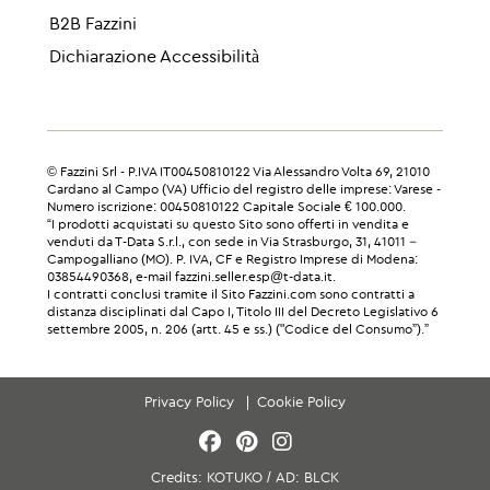
B2B Fazzini
Dichiarazione Accessibilità
© Fazzini Srl - P.IVA IT00450810122 Via Alessandro Volta 69, 21010
Cardano al Campo (VA) Ufficio del registro delle imprese: Varese -
Numero iscrizione: 00450810122 Capitale Sociale € 100.000.
“I prodotti acquistati su questo Sito sono offerti in vendita e
venduti da T-Data S.r.l., con sede in Via Strasburgo, 31, 41011 –
Campogalliano (MO). P. IVA, CF e Registro Imprese di Modena:
03854490368, e-mail fazzini.seller.esp@t-data.it.
I contratti conclusi tramite il Sito Fazzini.com sono contratti a
distanza disciplinati dal Capo I, Titolo III del Decreto Legislativo 6
settembre 2005, n. 206 (artt. 45 e ss.) ("Codice del Consumo”).”
Privacy Policy
Cookie Policy
Credits:
KOTUKO
/
AD:
BLCK