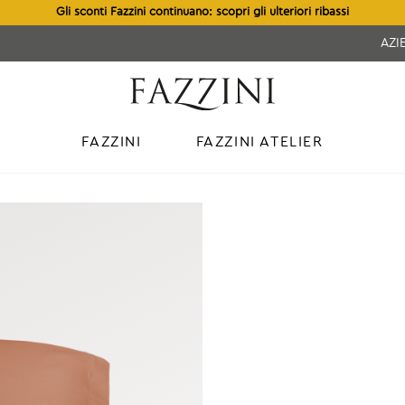
Gli sconti Fazzini continuano: scopri gli ulteriori ribassi
AZI
FAZZINI
FAZZINI ATELIER